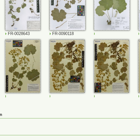
FR-0028643
FR-0090118
FR-0114787
M-0148045
M-0232431_a
M-0232431
en