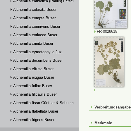
Alchemilla carniolica (Paulin) Fritsch
Alchemilla colorata Buser
Alchemilla compta Buser
Alchemilla connivens Buser
FR-0028619
Alchemilla coriacea Buser
Alchemilla crinita Buser
Alchemilla cymatophylla Juz.
Alchemilla decumbens Buser
Alchemilla effusa Buser
Alchemilla exigua Buser
Alchemilla fallax Buser
JE00026948
Alchemilla filicaulis Buser
Alchemilla fissa Günther & Schummel
Verbreitungsangab
Alchemilla flabellata Buser
Alchemilla frigens Buser
Merkmale
Alchemilla glabra Neygenf.