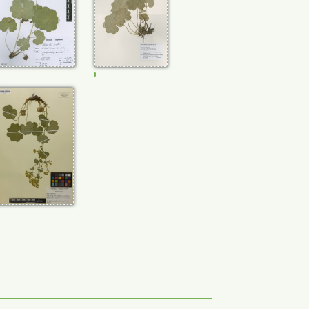
FR-0114788
JE00026947
M-0232432