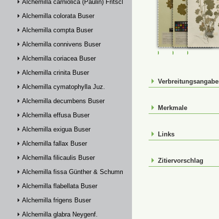
Alchemilla carniolica (Paulin) Fritsch
Alchemilla colorata Buser
Alchemilla compta Buser
Alchemilla connivens Buser
M-0232441
M-0232442
SEF_522
Alchemilla coriacea Buser
Alchemilla crinita Buser
Verbreitungsangab
Alchemilla cymatophylla Juz.
Alchemilla decumbens Buser
Merkmale
Alchemilla effusa Buser
Alchemilla exigua Buser
Links
Alchemilla fallax Buser
Alchemilla filicaulis Buser
Zitiervorschlag
Alchemilla fissa Günther & Schummel
Alchemilla flabellata Buser
Alchemilla frigens Buser
Alchemilla glabra Neygenf.