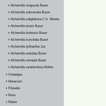
Alchemilla strigosula Buser
Alchemilla subcrenata Buser
Alchemilla subglobosa C.G. Westerlund
Alchemilla tenuis Buser
Alchemilla tirolensis Buser
Alchemilla trunciloba Buser
Alchemilla tytthantha Juz.
Alchemilla undulata Buser
Alchemilla versipila Buser
Alchemilla xanthochlora Rothm.
Crataegus
Hieracium
Pilosella
Rosa
Rubus