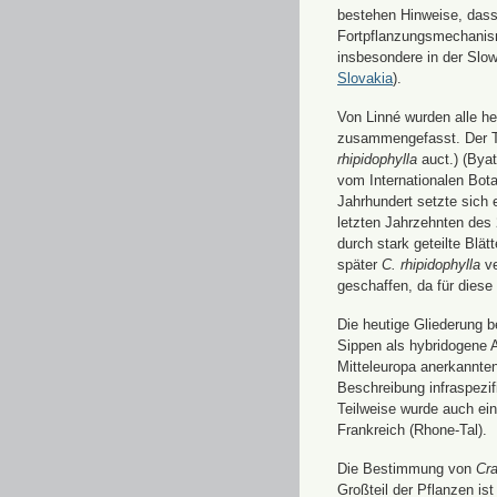
bestehen Hinweise, dass
Fortpflanzungsmechanism
insbesondere in der Slow
Slovakia
).
Von Linné wurden alle he
zusammengefasst. Der 
rhipidophylla
auct.) (Byat
vom Internationalen Bot
Jahrhundert setzte sich 
letzten Jahrzehnten des 
durch stark geteilte Blä
später
C. rhipidophylla
ve
geschaffen, da für diese
Die heutige Gliederung b
Sippen als hybridogene 
Mitteleuropa anerkannten
Beschreibung infraspezif
Teilweise wurde auch ei
Frankreich (Rhone-Tal).
Die Bestimmung von
Cr
Großteil der Pflanzen is