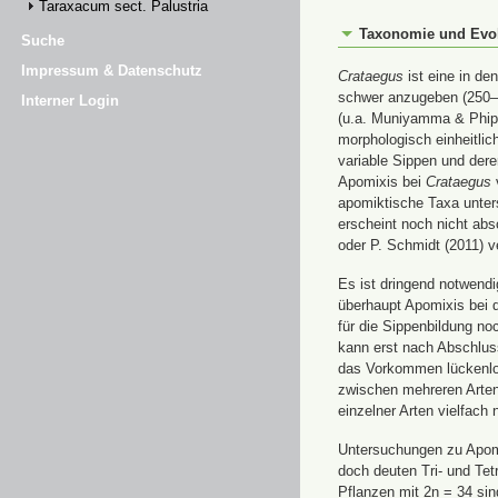
Taraxacum sect. Palustria
Taxonomie und Evo
Suche
Impressum & Datenschutz
Crataegus
ist eine in de
schwer anzugeben (250–1
Interner Login
(u.a. Muniyamma & Phipp
morphologisch einheitli
variable Sippen und dere
Apomixis bei
Crataegus
v
apomiktische Taxa unter
erscheint noch nicht abs
oder P. Schmidt (2011) 
Es ist dringend notwend
überhaupt Apomixis bei d
für die Sippenbildung n
kann erst nach Abschluss
das Vorkommen lückenlos
zwischen mehreren Arten 
einzelner Arten vielfach n
Untersuchungen zu Apom
doch deuten Tri- und Te
Pflanzen mit 2n = 34 sind