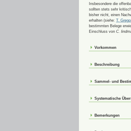
Insbesondere die offenb
sollten stets sehr kriti
bisher nicht, einen Nac
erhalten (siehe:
T. Grego
bestimmten Belege erwi
Einschluss von
C. lindma
Vorkommen
Beschreibung
Sammel- und Best
Systematische Über
Bemerkungen