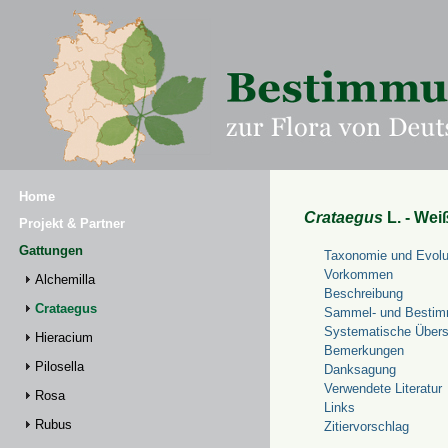
Home
Crataegus
L. - Wei
Projekt & Partner
Gattungen
Taxonomie und Evolu
Vorkommen
Alchemilla
Beschreibung
Crataegus
Sammel- und Bestim
Systematische Übers
Hieracium
Bemerkungen
Pilosella
Danksagung
Verwendete Literatur
Rosa
Links
Rubus
Zitiervorschlag