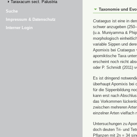
Taraxacum sect. Palustria
Taxonomie und Evo
Suche
Impressum & Datenschutz
Crataegus
ist eine in de
schwer anzugeben (250–1
Interner Login
(u.a. Muniyamma & Phipp
morphologisch einheitli
variable Sippen und dere
Apomixis bei
Crataegus
v
apomiktische Taxa unter
erscheint noch nicht abs
oder P. Schmidt (2011) 
Es ist dringend notwend
überhaupt Apomixis bei d
für die Sippenbildung n
kann erst nach Abschluss
das Vorkommen lückenlos
zwischen mehreren Arten 
einzelner Arten vielfach n
Untersuchungen zu Apom
doch deuten Tri- und Te
Pflanzen mit 2n = 34 sind