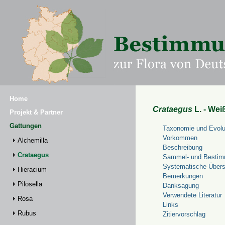
Home
Crataegus
L. - Wei
Projekt & Partner
Gattungen
Taxonomie und Evolu
Vorkommen
Alchemilla
Beschreibung
Crataegus
Sammel- und Bestim
Systematische Übers
Hieracium
Bemerkungen
Pilosella
Danksagung
Verwendete Literatur
Rosa
Links
Rubus
Zitiervorschlag