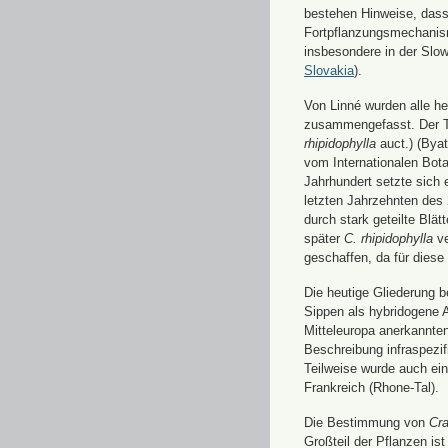
bestehen Hinweise, dass
Fortpflanzungsmechanism
insbesondere in der Slow
Slovakia
).
Von Linné wurden alle he
zusammengefasst. Der 
rhipidophylla
auct.) (Byat
vom Internationalen Bot
Jahrhundert setzte sich 
letzten Jahrzehnten des 
durch stark geteilte Blä
später
C. rhipidophylla
ve
geschaffen, da für diese
Die heutige Gliederung b
Sippen als hybridogene 
Mitteleuropa anerkannten
Beschreibung infraspezif
Teilweise wurde auch ei
Frankreich (Rhone-Tal).
Die Bestimmung von
Cr
Großteil der Pflanzen is