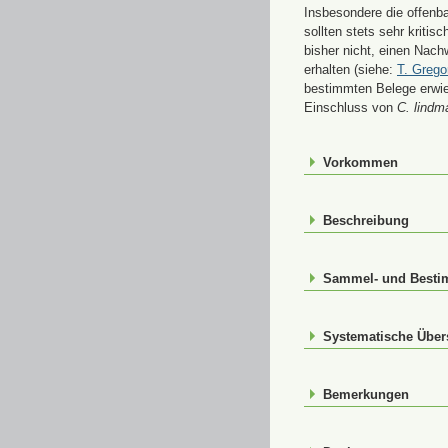
Insbesondere die offenb
sollten stets sehr kriti
bisher nicht, einen Nac
erhalten (siehe:
T. Grego
bestimmten Belege erwi
Einschluss von
C. lindma
Vorkommen
Beschreibung
Sammel- und Best
Systematische Über
Bemerkungen