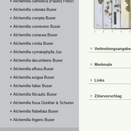
Alchemilla carniolica (Paulin) Fritsch
Alchemilla colorata Buser
Alchemilla compta Buser
Alchemilla connivens Buser
FR-0114324
FR-0114325
FR-01148
JE0
Alchemilla coriacea Buser
Alchemilla crinita Buser
Verbreitungsangab
Alchemilla cymatophylla Juz.
Alchemilla decumbens Buser
Merkmale
Alchemilla effusa Buser
Alchemilla exigua Buser
Links
Alchemilla fallax Buser
Alchemilla filicaulis Buser
Zitiervorschlag
Alchemilla fissa Günther & Schummel
Alchemilla flabellata Buser
Alchemilla frigens Buser
Alchemilla glabra Neygenf.