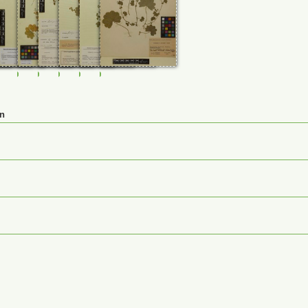
74
0026922
M-0125266
M-0125267
M-0125269
M-0125270
M-0232460
M-0232461
en