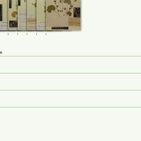
74
0026922
M-0125266
M-0125267
M-0125269
M-0125270
M-0232460
M-0232461
en