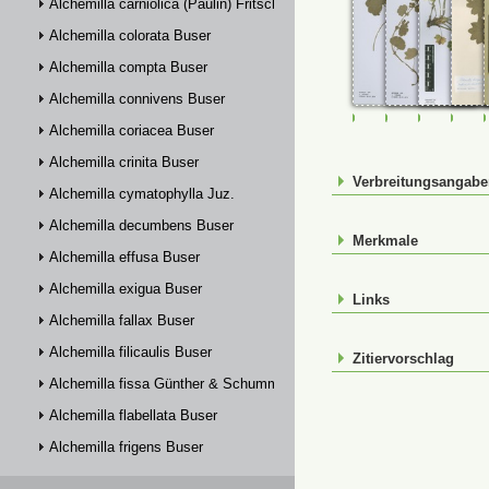
Alchemilla carniolica (Paulin) Fritsch
Alchemilla colorata Buser
Alchemilla compta Buser
Alchemilla connivens Buser
FR-0114324
FR-0114325
FR-01148
JE0
Alchemilla coriacea Buser
Alchemilla crinita Buser
Verbreitungsangab
Alchemilla cymatophylla Juz.
Alchemilla decumbens Buser
Merkmale
Alchemilla effusa Buser
Alchemilla exigua Buser
Links
Alchemilla fallax Buser
Alchemilla filicaulis Buser
Zitiervorschlag
Alchemilla fissa Günther & Schummel
Alchemilla flabellata Buser
Alchemilla frigens Buser
Alchemilla glabra Neygenf.