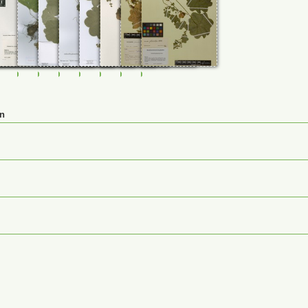
32
0033233
FR-0107691
FR-0108824
FR-0114807
FR-0114827
FR-0120056
JE00026920
M-0232463
M-0232464
en