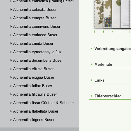
Alchemilla carniolica (Paulin) Fritsch
Alchemilla colorata Buser
Alchemilla compta Buser
Alchemilla connivens Buser
FR-0033228
FR-0033231
FR-00332
FR-
Alchemilla coriacea Buser
Alchemilla crinita Buser
Verbreitungsangab
Alchemilla cymatophylla Juz.
Alchemilla decumbens Buser
Merkmale
Alchemilla effusa Buser
Alchemilla exigua Buser
Links
Alchemilla fallax Buser
Alchemilla filicaulis Buser
Zitiervorschlag
Alchemilla fissa Günther & Schummel
Alchemilla flabellata Buser
Alchemilla frigens Buser
Alchemilla glabra Neygenf.