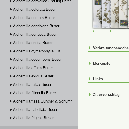
Alchemilla carniolica (Paulin) Fritsch
Alchemilla colorata Buser
Alchemilla compta Buser
Alchemilla connivens Buser
FR-0107398
FR-0107399
FR-01074
FR-
Alchemilla coriacea Buser
Alchemilla crinita Buser
Verbreitungsangab
Alchemilla cymatophylla Juz.
Alchemilla decumbens Buser
Merkmale
Alchemilla effusa Buser
Alchemilla exigua Buser
Links
Alchemilla fallax Buser
Alchemilla filicaulis Buser
Zitiervorschlag
Alchemilla fissa Günther & Schummel
Alchemilla flabellata Buser
Alchemilla frigens Buser
Alchemilla glabra Neygenf.