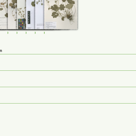
00
0107401
FR-0107403
FR-0107404
FR-0107405
FR-0114720
FR-0114864
JE00026919
en