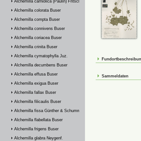
Alchemilla carniolica (Paulin) Fritsch
Alchemilla colorata Buser
Alchemilla compta Buser
Alchemilla connivens Buser
Alchemilla coriacea Buser
Alchemilla crinita Buser
Alchemilla cymatophylla Juz.
Fundortbeschreibu
Alchemilla decumbens Buser
Alchemilla effusa Buser
Sammeldaten
Alchemilla exigua Buser
Alchemilla fallax Buser
Alchemilla filicaulis Buser
Alchemilla fissa Günther & Schummel
Alchemilla flabellata Buser
Alchemilla frigens Buser
Alchemilla glabra Neygenf.