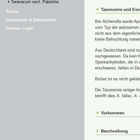
Taraxacum sect. Palustria
Taxonomie und Evo
Suche
Impressum & Datenschutz
Bei
Alchemilla
wurde Apom
vom Typ der autonomen A
Interner Login
nicht aus dem eigentlic
keine Befruchtung notwe
Aus Deutschland sind nur
nachgewiesen. Da kein f
Spontanhybriden, die in
erschweren, fehlen in De
Bisher ist es nicht gekl
Die Taxonomie einiger A
betrifft dies
A. fallax
,
A. 
Vorkommen
Beschreibung