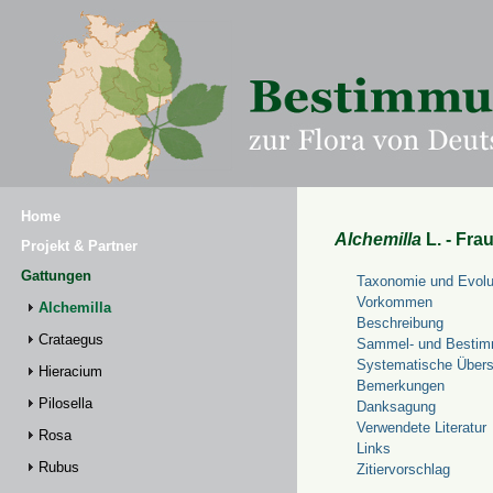
Home
Alchemilla
L. - Fra
Projekt & Partner
Gattungen
Taxonomie und Evolu
Vorkommen
Alchemilla
Beschreibung
Crataegus
Sammel- und Bestim
Systematische Übers
Hieracium
Bemerkungen
Pilosella
Danksagung
Verwendete Literatur
Rosa
Links
Rubus
Zitiervorschlag