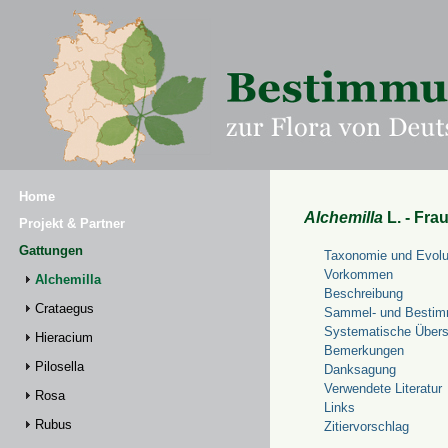
Home
Alchemilla
L. - Fra
Projekt & Partner
Gattungen
Taxonomie und Evolu
Vorkommen
Alchemilla
Beschreibung
Crataegus
Sammel- und Bestim
Systematische Übers
Hieracium
Bemerkungen
Pilosella
Danksagung
Verwendete Literatur
Rosa
Links
Rubus
Zitiervorschlag