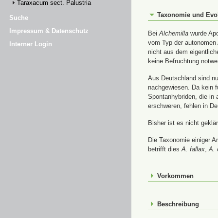
Taraxacum sect. Palustria
Taxonomie und Evo
Suche
Impressum & Datenschutz
Bei
Alchemilla
wurde Apom
vom Typ der autonomen A
Interner Login
nicht aus dem eigentlic
keine Befruchtung notwe
Aus Deutschland sind nur
nachgewiesen. Da kein f
Spontanhybriden, die in
erschweren, fehlen in De
Bisher ist es nicht gekl
Die Taxonomie einiger A
betrifft dies
A. fallax
,
A. 
Vorkommen
Beschreibung