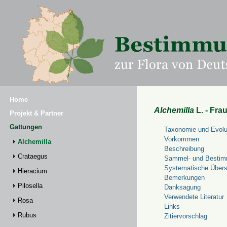
Home
Alchemilla
L. - Fra
Projekt & Partner
Gattungen
Taxonomie und Evolu
Vorkommen
Alchemilla
Beschreibung
Crataegus
Sammel- und Bestim
Systematische Übers
Hieracium
Bemerkungen
Pilosella
Danksagung
Verwendete Literatur
Rosa
Links
Rubus
Zitiervorschlag