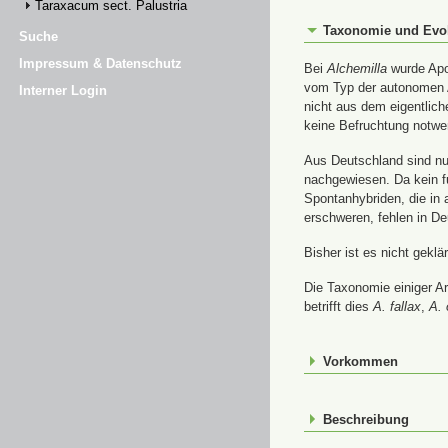
Taraxacum sect. Palustria
Taxonomie und Evo
Suche
Impressum & Datenschutz
Bei
Alchemilla
wurde Apom
vom Typ der autonomen A
Interner Login
nicht aus dem eigentlic
keine Befruchtung notwe
Aus Deutschland sind nur
nachgewiesen. Da kein f
Spontanhybriden, die in
erschweren, fehlen in De
Bisher ist es nicht gekl
Die Taxonomie einiger A
betrifft dies
A. fallax
,
A. 
Vorkommen
Beschreibung