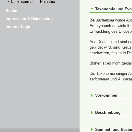
Taraxacum sect. Palustria
Taxonomie und Evo
Suche
Impressum & Datenschutz
Bei
Alchemilla
wurde Apom
Embryosack entwickelt s
Interner Login
Entwicklung des Endospe
Aus Deutschland sind nur
gebildet wird, sind Kre
erschweren, fehlen in De
Bisher ist es nicht gekl
Die Taxonomie einiger Ar
sericoneura
und
A. versi
Vorkommen
Beschreibung
Sammel- und Best