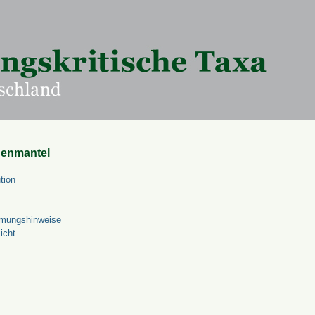
uenmantel
tion
mungshinweise
icht