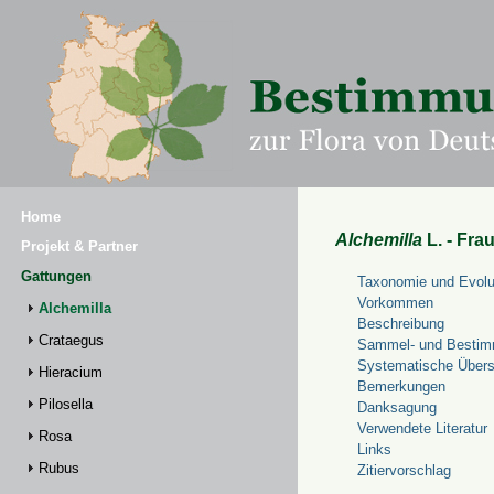
Home
Alchemilla
L. - Fra
Projekt & Partner
Gattungen
Taxonomie und Evolu
Vorkommen
Alchemilla
Beschreibung
Crataegus
Sammel- und Bestim
Systematische Übers
Hieracium
Bemerkungen
Pilosella
Danksagung
Verwendete Literatur
Rosa
Links
Rubus
Zitiervorschlag