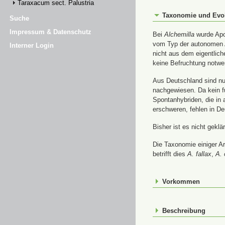
Taraxacum sect. Palustria
Taxonomie und Evo
Suche
Impressum & Datenschutz
Bei
Alchemilla
wurde Apom
vom Typ der autonomen A
Interner Login
nicht aus dem eigentlic
keine Befruchtung notwe
Aus Deutschland sind nur
nachgewiesen. Da kein f
Spontanhybriden, die in
erschweren, fehlen in De
Bisher ist es nicht gekl
Die Taxonomie einiger A
betrifft dies
A. fallax
,
A. 
Vorkommen
Beschreibung