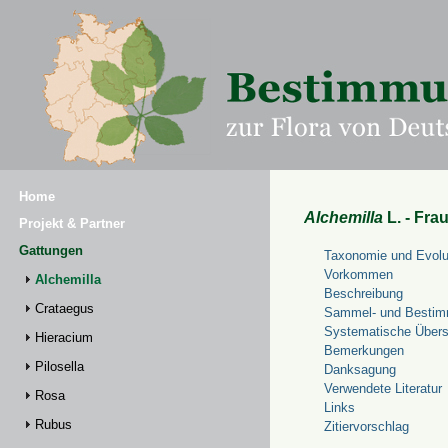
Home
Alchemilla
L. - Fra
Projekt & Partner
Gattungen
Taxonomie und Evolu
Vorkommen
Alchemilla
Beschreibung
Crataegus
Sammel- und Bestim
Systematische Übers
Hieracium
Bemerkungen
Pilosella
Danksagung
Verwendete Literatur
Rosa
Links
Rubus
Zitiervorschlag