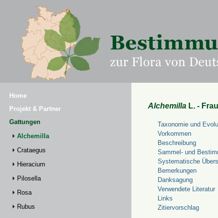
Home
Alchemilla
L. - Fra
Projekt & Partner
Gattungen
Taxonomie und Evolu
Vorkommen
Alchemilla
Beschreibung
Crataegus
Sammel- und Bestim
Systematische Übers
Hieracium
Bemerkungen
Pilosella
Danksagung
Verwendete Literatur
Rosa
Links
Rubus
Zitiervorschlag