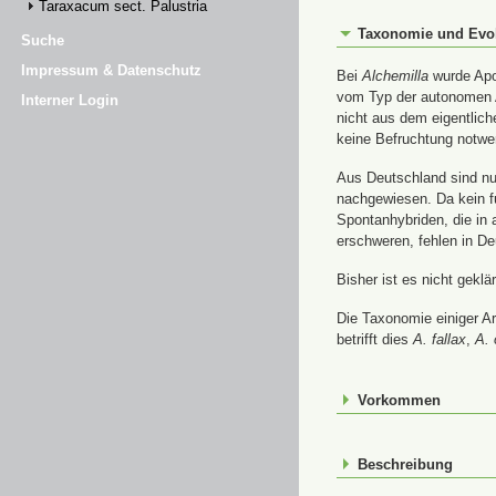
Taraxacum sect. Palustria
Taxonomie und Evo
Suche
Impressum & Datenschutz
Bei
Alchemilla
wurde Apom
vom Typ der autonomen A
Interner Login
nicht aus dem eigentlic
keine Befruchtung notwe
Aus Deutschland sind nur
nachgewiesen. Da kein f
Spontanhybriden, die in
erschweren, fehlen in De
Bisher ist es nicht gekl
Die Taxonomie einiger A
betrifft dies
A. fallax
,
A. 
Vorkommen
Beschreibung