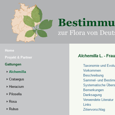
Home
Alchemilla
L. - Fra
Projekt & Partner
Gattungen
Taxonomie und Evolu
Vorkommen
Alchemilla
Beschreibung
Crataegus
Sammel- und Bestim
Systematische Übers
Hieracium
Bemerkungen
Pilosella
Danksagung
Verwendete Literatur
Rosa
Links
Rubus
Zitiervorschlag