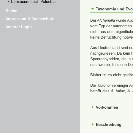
Taraxacum sect. Palustria
Taxonomie und Evo
Suche
Impressum & Datenschutz
Bei
Alchemilla
wurde Apom
vom Typ der autonomen A
Interner Login
nicht aus dem eigentlic
keine Befruchtung notwe
Aus Deutschland sind nur
nachgewiesen. Da kein f
Spontanhybriden, die in
erschweren, fehlen in De
Bisher ist es nicht gekl
Die Taxonomie einiger A
betrifft dies
A. fallax
,
A. 
Vorkommen
Beschreibung