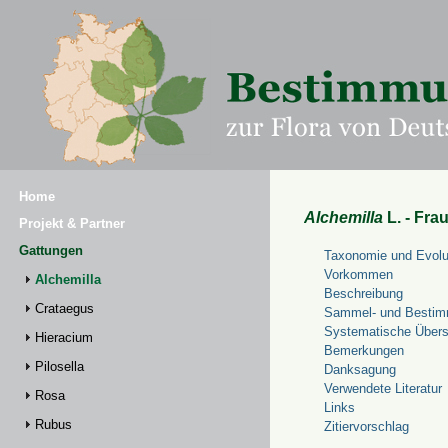
Home
Alchemilla
L. - Fra
Projekt & Partner
Gattungen
Taxonomie und Evolu
Vorkommen
Alchemilla
Beschreibung
Crataegus
Sammel- und Bestim
Systematische Übers
Hieracium
Bemerkungen
Pilosella
Danksagung
Verwendete Literatur
Rosa
Links
Rubus
Zitiervorschlag