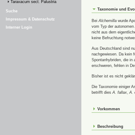
Taraxacum sect. Palustria
Taxonomie und Evo
Suche
Impressum & Datenschutz
Bei
Alchemilla
wurde Apom
vom Typ der autonomen A
Interner Login
nicht aus dem eigentlic
keine Befruchtung notwe
Aus Deutschland sind nur
nachgewiesen. Da kein f
Spontanhybriden, die in
erschweren, fehlen in De
Bisher ist es nicht gekl
Die Taxonomie einiger A
betrifft dies
A. fallax
,
A. 
Vorkommen
Beschreibung