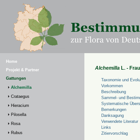
Home
Alchemilla
L. - Fra
Projekt & Partner
Gattungen
Taxonomie und Evolu
Vorkommen
Alchemilla
Beschreibung
Crataegus
Sammel- und Bestim
Systematische Übers
Hieracium
Bemerkungen
Pilosella
Danksagung
Verwendete Literatur
Rosa
Links
Rubus
Zitiervorschlag