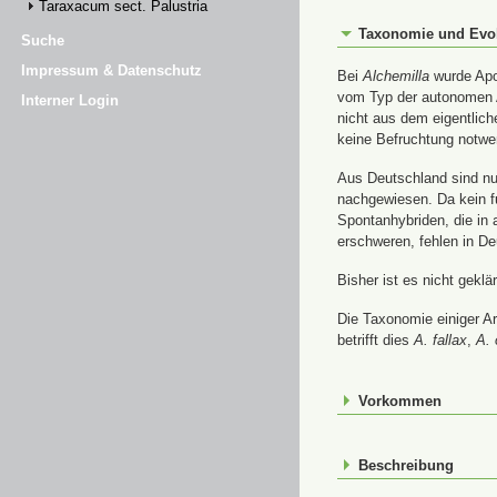
Taraxacum sect. Palustria
Taxonomie und Evo
Suche
Impressum & Datenschutz
Bei
Alchemilla
wurde Apom
vom Typ der autonomen A
Interner Login
nicht aus dem eigentlic
keine Befruchtung notwe
Aus Deutschland sind nur
nachgewiesen. Da kein f
Spontanhybriden, die in
erschweren, fehlen in De
Bisher ist es nicht gekl
Die Taxonomie einiger A
betrifft dies
A. fallax
,
A. 
Vorkommen
Beschreibung