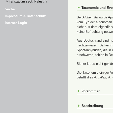
Taraxacum sect. Palustria
Taxonomie und Evo
Suche
Impressum & Datenschutz
Bei
Alchemilla
wurde Apom
vom Typ der autonomen A
Interner Login
nicht aus dem eigentlic
keine Befruchtung notwe
Aus Deutschland sind nur
nachgewiesen. Da kein f
Spontanhybriden, die in
erschweren, fehlen in De
Bisher ist es nicht gekl
Die Taxonomie einiger A
betrifft dies
A. fallax
,
A. 
Vorkommen
Beschreibung