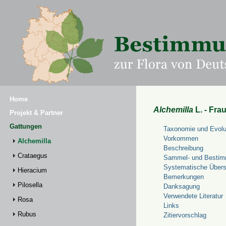
Home
Alchemilla
L. - Fra
Projekt & Partner
Gattungen
Taxonomie und Evolu
Vorkommen
Alchemilla
Beschreibung
Crataegus
Sammel- und Bestim
Systematische Übers
Hieracium
Bemerkungen
Pilosella
Danksagung
Verwendete Literatur
Rosa
Links
Rubus
Zitiervorschlag