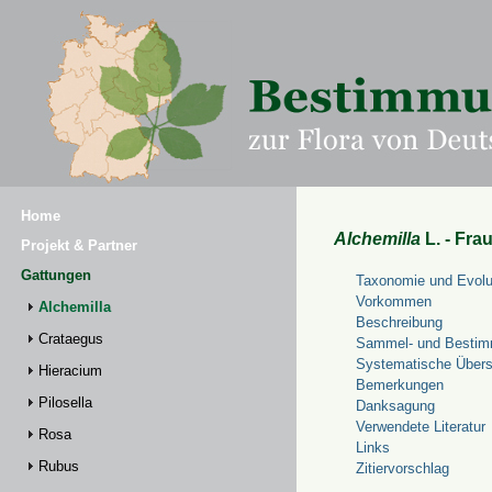
Home
Alchemilla
L. - Fra
Projekt & Partner
Gattungen
Taxonomie und Evolu
Vorkommen
Alchemilla
Beschreibung
Crataegus
Sammel- und Bestim
Systematische Übers
Hieracium
Bemerkungen
Pilosella
Danksagung
Verwendete Literatur
Rosa
Links
Rubus
Zitiervorschlag