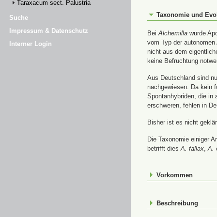
Taraxacum sect. Palustria
Taxonomie und Evo
Suche
Impressum & Datenschutz
Bei
Alchemilla
wurde Apom
vom Typ der autonomen A
Interner Login
nicht aus dem eigentlic
keine Befruchtung notwe
Aus Deutschland sind nur
nachgewiesen. Da kein f
Spontanhybriden, die in
erschweren, fehlen in De
Bisher ist es nicht gekl
Die Taxonomie einiger A
betrifft dies
A. fallax
,
A. 
Vorkommen
Beschreibung