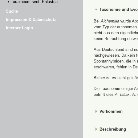
Taraxacum sect. Palustria
Taxonomie und Evo
Suche
Impressum & Datenschutz
Bei
Alchemilla
wurde Apom
vom Typ der autonomen A
Interner Login
nicht aus dem eigentlic
keine Befruchtung notwe
Aus Deutschland sind nur
nachgewiesen. Da kein f
Spontanhybriden, die in
erschweren, fehlen in De
Bisher ist es nicht gekl
Die Taxonomie einiger A
betrifft dies
A. fallax
,
A. 
Vorkommen
Beschreibung