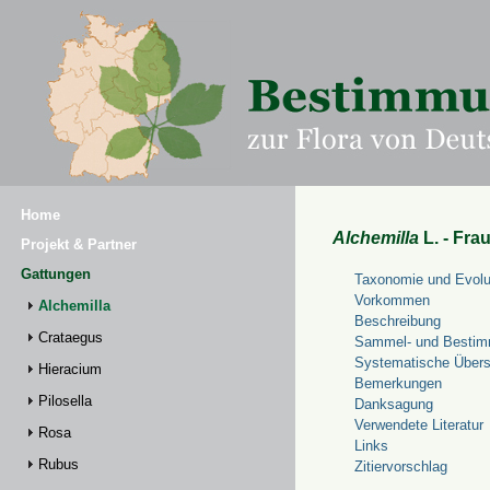
Home
Alchemilla
L. - Fra
Projekt & Partner
Gattungen
Taxonomie und Evolu
Vorkommen
Alchemilla
Beschreibung
Crataegus
Sammel- und Bestim
Systematische Übers
Hieracium
Bemerkungen
Pilosella
Danksagung
Verwendete Literatur
Rosa
Links
Rubus
Zitiervorschlag