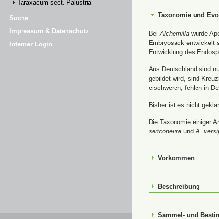
Taraxacum sect. Palustria
Taxonomie und Evo
Suche
Impressum & Datenschutz
Bei
Alchemilla
wurde Apom
Embryosack entwickelt s
Interner Login
Entwicklung des Endospe
Aus Deutschland sind nur
gebildet wird, sind Kre
erschweren, fehlen in De
Bisher ist es nicht gekl
Die Taxonomie einiger Ar
sericoneura
und
A. versi
Vorkommen
Beschreibung
Sammel- und Best