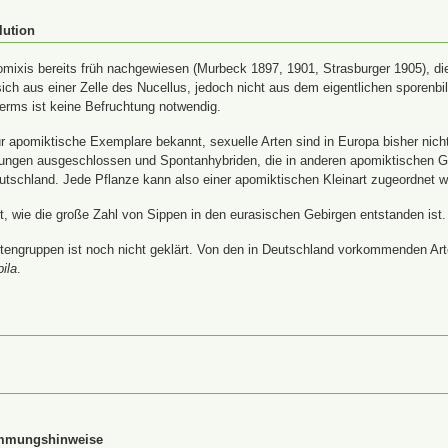
lution
ixis bereits früh nachgewiesen (Murbeck 1897, 1901, Strasburger 1905), die
ich aus einer Zelle des Nucellus, jedoch nicht aus dem eigentlichen sporenb
rms ist keine Befruchtung notwendig.
 apomiktische Exemplare bekannt, sexuelle Arten sind in Europa bisher nich
uzungen ausgeschlossen und Spontanhybriden, die in anderen apomiktischen 
utschland. Jede Pflanze kann also einer apomiktischen Kleinart zugeordnet 
ärt, wie die große Zahl von Sippen in den eurasischen Gebirgen entstanden ist.
tengruppen ist noch nicht geklärt. Von den in Deutschland vorkommenden Arte
pila
.
immungshinweise