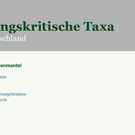
uenmantel
tion
mungshinweise
icht