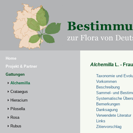
Home
Alchemilla
L. - Fra
Projekt & Partner
Gattungen
Taxonomie und Evolu
Vorkommen
Alchemilla
Beschreibung
Crataegus
Sammel- und Bestim
Systematische Übers
Hieracium
Bemerkungen
Pilosella
Danksagung
Verwendete Literatur
Rosa
Links
Rubus
Zitiervorschlag