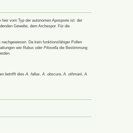
 hier vom Typ der autonomen Aposporie ist: der
ildenden Gewebe, dem Archespor. Für die
t nachgewiesen. Da kein funktionsfähiger Pollen
Gattungen wie
Rubus
oder
Pilosella
die Bestimmung
werden.
n betrifft dies
A. fallax
,
A. obscura
,
A. othmarii
,
A.