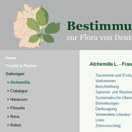
Home
Alchemilla
L. - Fra
Projekt & Partner
Gattungen
Taxonomie und Evolu
Vorkommen
Alchemilla
Beschreibung
Crataegus
Sammel- und Bestim
Systematische Übers
Hieracium
Bemerkungen
Pilosella
Danksagung
Verwendete Literatur
Rosa
Links
Rubus
Zitiervorschlag