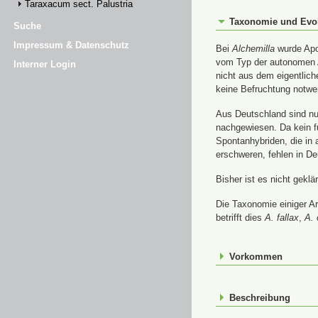
Taraxacum sect. Palustria
Taxonomie und Evo
Suche
Impressum & Datenschutz
Bei
Alchemilla
wurde Apom
vom Typ der autonomen A
Interner Login
nicht aus dem eigentlic
keine Befruchtung notwe
Aus Deutschland sind nur
nachgewiesen. Da kein f
Spontanhybriden, die in
erschweren, fehlen in De
Bisher ist es nicht gekl
Die Taxonomie einiger A
betrifft dies
A. fallax
,
A. 
Vorkommen
Beschreibung