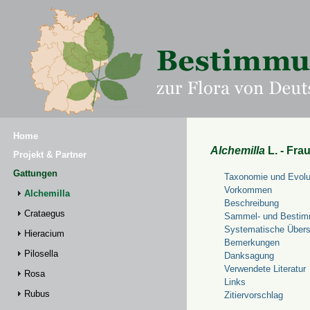
Home
Alchemilla
L. - Fra
Projekt & Partner
Gattungen
Taxonomie und Evolu
Vorkommen
Alchemilla
Beschreibung
Crataegus
Sammel- und Bestim
Systematische Übers
Hieracium
Bemerkungen
Pilosella
Danksagung
Verwendete Literatur
Rosa
Links
Rubus
Zitiervorschlag