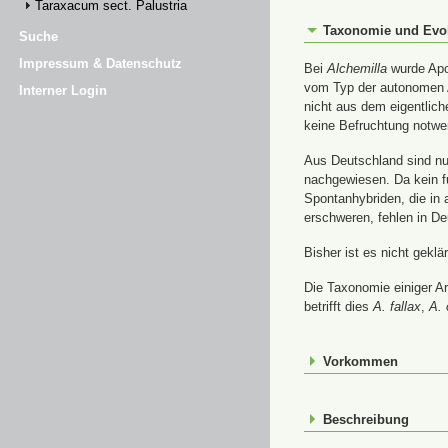
Taraxacum sect. Palustria
Taxonomie und Evo
Suche
Impressum & Datenschutz
Bei
Alchemilla
wurde Apom
vom Typ der autonomen A
Interner Login
nicht aus dem eigentlic
keine Befruchtung notwe
Aus Deutschland sind nur
nachgewiesen. Da kein f
Spontanhybriden, die in
erschweren, fehlen in De
Bisher ist es nicht gekl
Die Taxonomie einiger A
betrifft dies
A. fallax
,
A. 
Vorkommen
Beschreibung