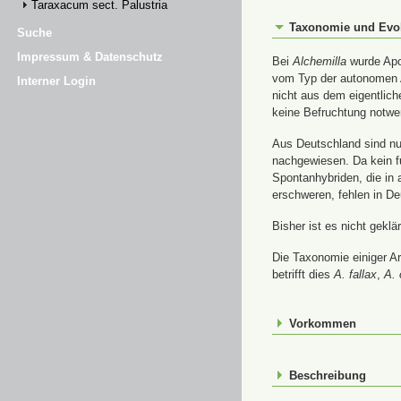
Taraxacum sect. Palustria
Taxonomie und Evo
Suche
Impressum & Datenschutz
Bei
Alchemilla
wurde Apom
vom Typ der autonomen A
Interner Login
nicht aus dem eigentlic
keine Befruchtung notwe
Aus Deutschland sind nur
nachgewiesen. Da kein f
Spontanhybriden, die in
erschweren, fehlen in De
Bisher ist es nicht gekl
Die Taxonomie einiger A
betrifft dies
A. fallax
,
A. 
Vorkommen
Beschreibung