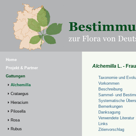
Home
Alchemilla
L. - Fra
Projekt & Partner
Gattungen
Taxonomie und Evolu
Vorkommen
Alchemilla
Beschreibung
Crataegus
Sammel- und Bestim
Systematische Übers
Hieracium
Bemerkungen
Pilosella
Danksagung
Verwendete Literatur
Rosa
Links
Rubus
Zitiervorschlag