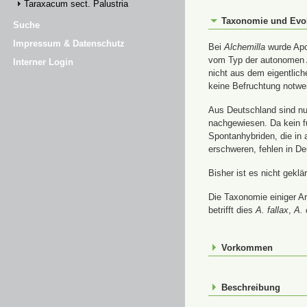
Taraxacum sect. Palustria
Taxonomie und Evo
Suche
Impressum & Datenschutz
Bei
Alchemilla
wurde Apom
vom Typ der autonomen A
Interner Login
nicht aus dem eigentlic
keine Befruchtung notwe
Aus Deutschland sind nur
nachgewiesen. Da kein f
Spontanhybriden, die in
erschweren, fehlen in De
Bisher ist es nicht gekl
Die Taxonomie einiger A
betrifft dies
A. fallax
,
A. 
Vorkommen
Beschreibung