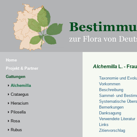
Home
Alchemilla
L. - Fra
Projekt & Partner
Gattungen
Taxonomie und Evolu
Vorkommen
Alchemilla
Beschreibung
Crataegus
Sammel- und Bestim
Systematische Übers
Hieracium
Bemerkungen
Pilosella
Danksagung
Verwendete Literatur
Rosa
Links
Rubus
Zitiervorschlag