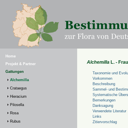
Home
Alchemilla
L. - Fra
Projekt & Partner
Gattungen
Taxonomie und Evolu
Vorkommen
Alchemilla
Beschreibung
Crataegus
Sammel- und Bestim
Systematische Übers
Hieracium
Bemerkungen
Pilosella
Danksagung
Verwendete Literatur
Rosa
Links
Rubus
Zitiervorschlag