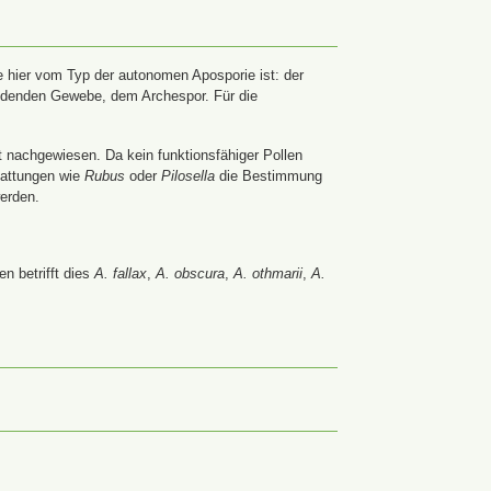
 hier vom Typ der autonomen Aposporie ist: der
ildenden Gewebe, dem Archespor. Für die
t nachgewiesen. Da kein funktionsfähiger Pollen
Gattungen wie
Rubus
oder
Pilosella
die Bestimmung
werden.
n betrifft dies
A. fallax
,
A. obscura
,
A. othmarii
,
A.