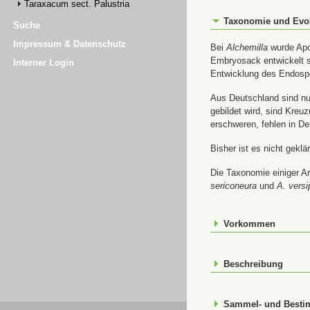
Taraxacum sect. Palustria
Taxonomie und Evo
Suche
Impressum & Datenschutz
Bei
Alchemilla
wurde Apom
Embryosack entwickelt s
Interner Login
Entwicklung des Endospe
Aus Deutschland sind nur
gebildet wird, sind Kre
erschweren, fehlen in De
Bisher ist es nicht gekl
Die Taxonomie einiger Ar
sericoneura
und
A. versi
Vorkommen
Beschreibung
Sammel- und Best