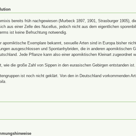
lution
ixis bereits früh nachgewiesen (Murbeck 1897, 1901, Strasburger 1905), die
ich aus einer Zelle des Nucellus, jedoch nicht aus dem eigentlichen sporenb
rms ist keine Befruchtung notwendig.
 apomiktische Exemplare bekannt, sexuelle Arten sind in Europa bisher nich
uzungen ausgeschlossen und Spontanhybriden, die in anderen apomiktischen 
utschland. Jede Pflanze kann also einer apomiktischen Kleinart zugeordnet 
ärt, wie die große Zahl von Sippen in den eurasischen Gebirgen entstanden ist.
tengruppen ist noch nicht geklärt. Von den in Deutschland vorkommenden Arte
pila
.
immungshinweise