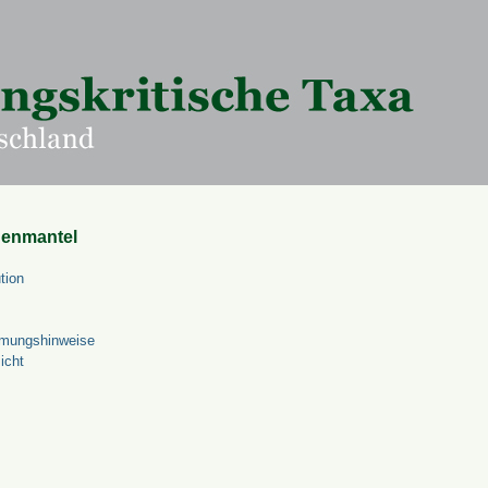
uenmantel
tion
mungshinweise
icht