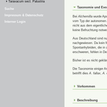
Taraxacum sect. Palustria
Taxonomie und Evo
Suche
Impressum & Datenschutz
Bei
Alchemilla
wurde Apom
vom Typ der autonomen A
Interner Login
nicht aus dem eigentlic
keine Befruchtung notwe
Aus Deutschland sind nur
nachgewiesen. Da kein f
Spontanhybriden, die in
erschweren, fehlen in De
Bisher ist es nicht gekl
Die Taxonomie einiger A
betrifft dies
A. fallax
,
A. 
Vorkommen
Beschreibung