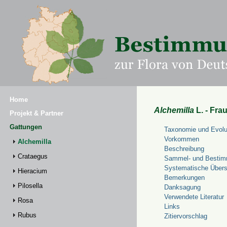
Home
Alchemilla
L. - Fra
Projekt & Partner
Gattungen
Taxonomie und Evolu
Vorkommen
Alchemilla
Beschreibung
Crataegus
Sammel- und Bestim
Systematische Übers
Hieracium
Bemerkungen
Pilosella
Danksagung
Verwendete Literatur
Rosa
Links
Rubus
Zitiervorschlag