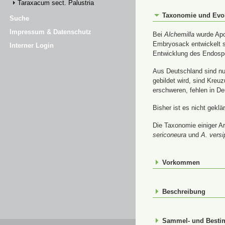
Taraxacum sect. Palustria
Taxonomie und Evo
Suche
Impressum & Datenschutz
Bei
Alchemilla
wurde Apom
Embryosack entwickelt s
Interner Login
Entwicklung des Endospe
Aus Deutschland sind nur
gebildet wird, sind Kre
erschweren, fehlen in De
Bisher ist es nicht gekl
Die Taxonomie einiger Ar
sericoneura
und
A. versi
Vorkommen
Beschreibung
Sammel- und Best