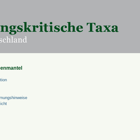
uenmantel
tion
mungshinweise
icht