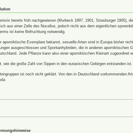
lution
ixis bereits früh nachgewiesen (Murbeck 1897, 1901, Strasburger 1905), die
ich aus einer Zelle des Nucellus, jedoch nicht aus dem eigentlichen sporenb
rms ist keine Befruchtung notwendig.
 apomiktische Exemplare bekannt, sexuelle Arten sind in Europa bisher nich
uzungen ausgeschlossen und Spontanhybriden, die in anderen apomiktischen 
utschland. Jede Pflanze kann also einer apomiktischen Kleinart zugeordnet 
ärt, wie die große Zahl von Sippen in den eurasischen Gebirgen entstanden ist.
tengruppen ist noch nicht geklärt. Von den in Deutschland vorkommenden Arte
pila
.
immungshinweise