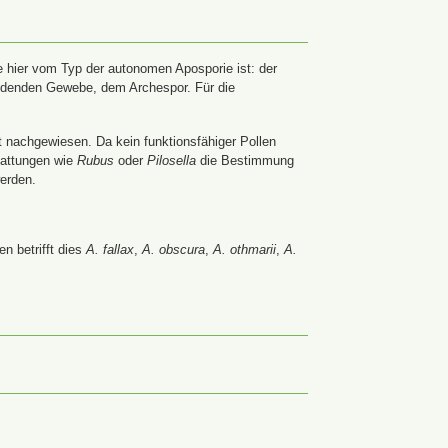
 hier vom Typ der autonomen Aposporie ist: der
ildenden Gewebe, dem Archespor. Für die
t nachgewiesen. Da kein funktionsfähiger Pollen
Gattungen wie
Rubus
oder
Pilosella
die Bestimmung
werden.
n betrifft dies
A. fallax
,
A. obscura
,
A. othmarii
,
A.