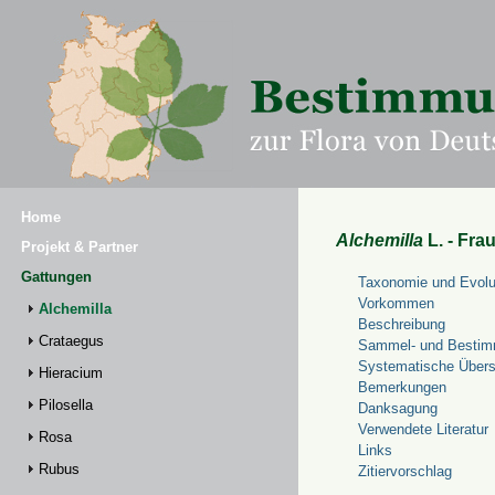
Home
Alchemilla
L. - Fra
Projekt & Partner
Gattungen
Taxonomie und Evolu
Vorkommen
Alchemilla
Beschreibung
Crataegus
Sammel- und Bestim
Systematische Übers
Hieracium
Bemerkungen
Pilosella
Danksagung
Verwendete Literatur
Rosa
Links
Rubus
Zitiervorschlag