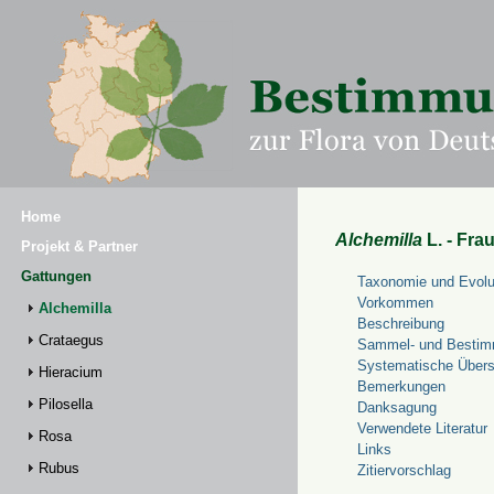
Home
Alchemilla
L. - Fra
Projekt & Partner
Gattungen
Taxonomie und Evolu
Vorkommen
Alchemilla
Beschreibung
Crataegus
Sammel- und Bestim
Systematische Übers
Hieracium
Bemerkungen
Pilosella
Danksagung
Verwendete Literatur
Rosa
Links
Rubus
Zitiervorschlag