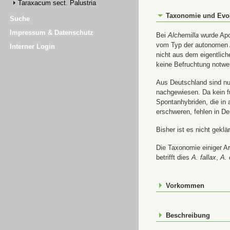
Taraxacum sect. Palustria
Taxonomie und Evo
Suche
Impressum & Datenschutz
Bei
Alchemilla
wurde Apom
vom Typ der autonomen A
Interner Login
nicht aus dem eigentlic
keine Befruchtung notwe
Aus Deutschland sind nur
nachgewiesen. Da kein f
Spontanhybriden, die in
erschweren, fehlen in De
Bisher ist es nicht gekl
Die Taxonomie einiger A
betrifft dies
A. fallax
,
A. 
Vorkommen
Beschreibung