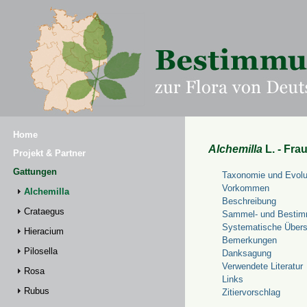
Home
Alchemilla
L. - Fra
Projekt & Partner
Gattungen
Taxonomie und Evolu
Vorkommen
Alchemilla
Beschreibung
Crataegus
Sammel- und Bestim
Systematische Übers
Hieracium
Bemerkungen
Pilosella
Danksagung
Verwendete Literatur
Rosa
Links
Rubus
Zitiervorschlag