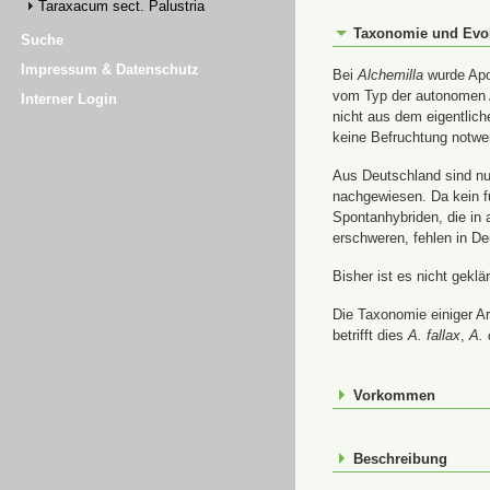
Taraxacum sect. Palustria
Taxonomie und Evo
Suche
Impressum & Datenschutz
Bei
Alchemilla
wurde Apom
vom Typ der autonomen A
Interner Login
nicht aus dem eigentlic
keine Befruchtung notwe
Aus Deutschland sind nur
nachgewiesen. Da kein f
Spontanhybriden, die in
erschweren, fehlen in De
Bisher ist es nicht gekl
Die Taxonomie einiger A
betrifft dies
A. fallax
,
A. 
Vorkommen
Beschreibung