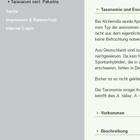
Taraxacum sect. Palustria
Taxonomie und Evo
Suche
Impressum & Datenschutz
Bei
Alchemilla
wurde Apom
vom Typ der autonomen A
Interner Login
nicht aus dem eigentlic
keine Befruchtung notwe
Aus Deutschland sind nur
nachgewiesen. Da kein f
Spontanhybriden, die in
erschweren, fehlen in De
Bisher ist es nicht gekl
Die Taxonomie einiger A
betrifft dies
A. fallax
,
A. 
Vorkommen
Beschreibung