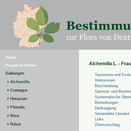
Home
Alchemilla
L. - Fra
Projekt & Partner
Gattungen
Taxonomie und Evolu
Vorkommen
Alchemilla
Beschreibung
Crataegus
Sammel- und Bestim
Systematische Übers
Hieracium
Bemerkungen
Pilosella
Danksagung
Verwendete Literatur
Rosa
Links
Rubus
Zitiervorschlag