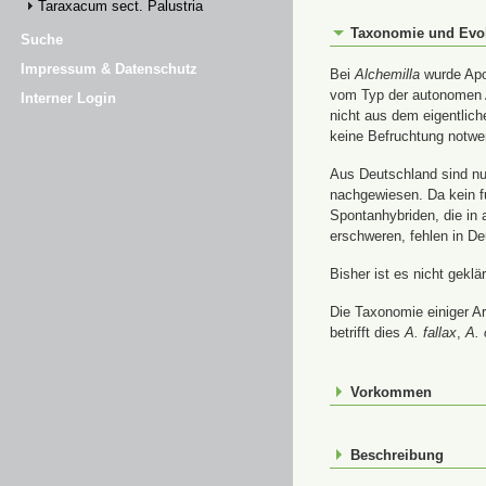
Taraxacum sect. Palustria
Taxonomie und Evo
Suche
Impressum & Datenschutz
Bei
Alchemilla
wurde Apom
vom Typ der autonomen A
Interner Login
nicht aus dem eigentlic
keine Befruchtung notwe
Aus Deutschland sind nur
nachgewiesen. Da kein f
Spontanhybriden, die in
erschweren, fehlen in De
Bisher ist es nicht gekl
Die Taxonomie einiger A
betrifft dies
A. fallax
,
A. 
Vorkommen
Beschreibung