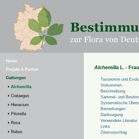
Home
Alchemilla
L. - Fra
Projekt & Partner
Gattungen
Taxonomie und Evolu
Vorkommen
Alchemilla
Beschreibung
Crataegus
Sammel- und Bestim
Systematische Übers
Hieracium
Bemerkungen
Pilosella
Danksagung
Verwendete Literatur
Rosa
Links
Rubus
Zitiervorschlag