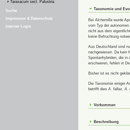
Taraxacum sect. Palustria
Taxonomie und Evo
Suche
Impressum & Datenschutz
Bei
Alchemilla
wurde Apom
vom Typ der autonomen A
Interner Login
nicht aus dem eigentlic
keine Befruchtung notwe
Aus Deutschland sind nur
nachgewiesen. Da kein f
Spontanhybriden, die in
erschweren, fehlen in De
Bisher ist es nicht gekl
Die Taxonomie einiger A
betrifft dies
A. fallax
,
A. 
Vorkommen
Beschreibung