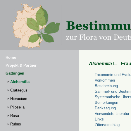
Home
Alchemilla
L. - Fra
Projekt & Partner
Gattungen
Taxonomie und Evolu
Vorkommen
Alchemilla
Beschreibung
Crataegus
Sammel- und Bestim
Systematische Übers
Hieracium
Bemerkungen
Pilosella
Danksagung
Verwendete Literatur
Rosa
Links
Rubus
Zitiervorschlag