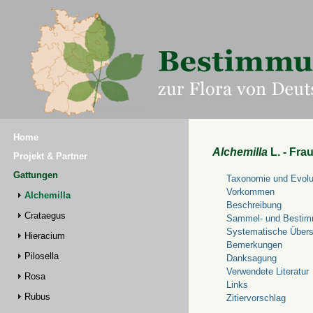
Home
Alchemilla
L. - Fra
Projekt & Partner
Gattungen
Taxonomie und Evolu
Vorkommen
Alchemilla
Beschreibung
Crataegus
Sammel- und Bestim
Systematische Übers
Hieracium
Bemerkungen
Pilosella
Danksagung
Verwendete Literatur
Rosa
Links
Rubus
Zitiervorschlag