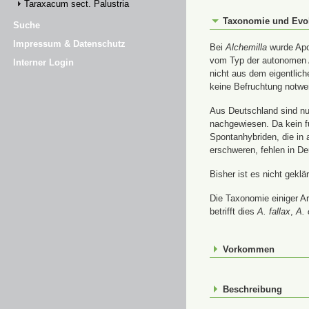
Taraxacum sect. Palustria
Taxonomie und Evo
Suche
Impressum & Datenschutz
Bei
Alchemilla
wurde Apom
vom Typ der autonomen A
Interner Login
nicht aus dem eigentlic
keine Befruchtung notwe
Aus Deutschland sind nur
nachgewiesen. Da kein f
Spontanhybriden, die in
erschweren, fehlen in De
Bisher ist es nicht gekl
Die Taxonomie einiger A
betrifft dies
A. fallax
,
A. 
Vorkommen
Beschreibung