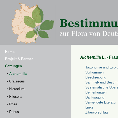
Home
Alchemilla
L. - Fra
Projekt & Partner
Gattungen
Taxonomie und Evolu
Vorkommen
Alchemilla
Beschreibung
Crataegus
Sammel- und Bestim
Systematische Übers
Hieracium
Bemerkungen
Pilosella
Danksagung
Verwendete Literatur
Rosa
Links
Rubus
Zitiervorschlag