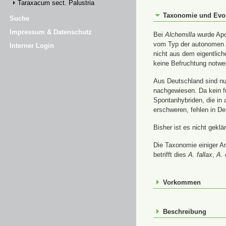
Taraxacum sect. Palustria
Taxonomie und Evo
Suche
Impressum & Datenschutz
Bei
Alchemilla
wurde Apom
vom Typ der autonomen A
Interner Login
nicht aus dem eigentlic
keine Befruchtung notwe
Aus Deutschland sind nur
nachgewiesen. Da kein f
Spontanhybriden, die in
erschweren, fehlen in De
Bisher ist es nicht gekl
Die Taxonomie einiger A
betrifft dies
A. fallax
,
A. 
Vorkommen
Beschreibung