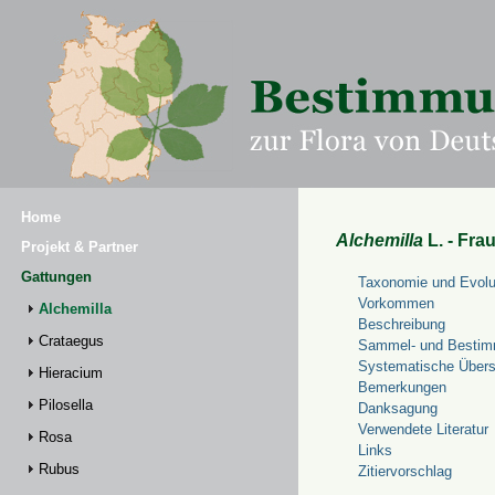
Home
Alchemilla
L. - Fra
Projekt & Partner
Gattungen
Taxonomie und Evolu
Vorkommen
Alchemilla
Beschreibung
Crataegus
Sammel- und Bestim
Systematische Übers
Hieracium
Bemerkungen
Pilosella
Danksagung
Verwendete Literatur
Rosa
Links
Rubus
Zitiervorschlag