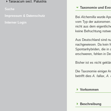
Taraxacum sect. Palustria
Taxonomie und Evo
Suche
Impressum & Datenschutz
Bei
Alchemilla
wurde Apom
vom Typ der autonomen A
Interner Login
nicht aus dem eigentlic
keine Befruchtung notwe
Aus Deutschland sind nur
nachgewiesen. Da kein f
Spontanhybriden, die in
erschweren, fehlen in De
Bisher ist es nicht gekl
Die Taxonomie einiger A
betrifft dies
A. fallax
,
A. 
Vorkommen
Beschreibung