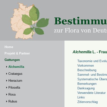
Home
Alchemilla
L. - Fra
Projekt & Partner
Gattungen
Taxonomie und Evolu
Vorkommen
Alchemilla
Beschreibung
Crataegus
Sammel- und Bestim
Systematische Übers
Hieracium
Bemerkungen
Pilosella
Danksagung
Verwendete Literatur
Rosa
Links
Rubus
Zitiervorschlag