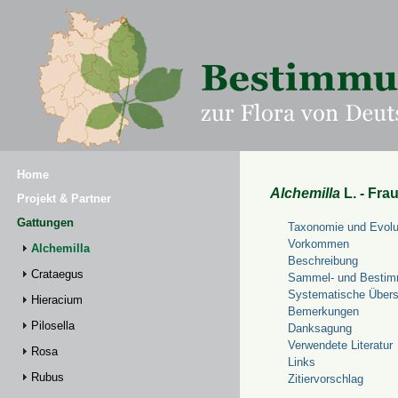
Home
Alchemilla
L. - Fra
Projekt & Partner
Gattungen
Taxonomie und Evolu
Vorkommen
Alchemilla
Beschreibung
Crataegus
Sammel- und Bestim
Systematische Übers
Hieracium
Bemerkungen
Pilosella
Danksagung
Verwendete Literatur
Rosa
Links
Rubus
Zitiervorschlag