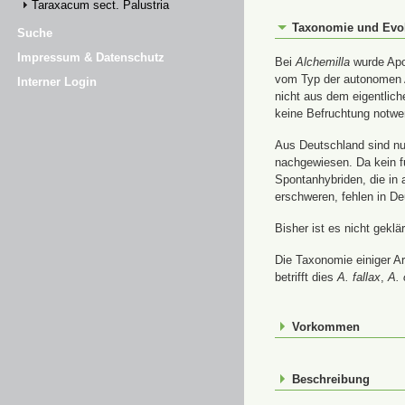
Taraxacum sect. Palustria
Taxonomie und Evo
Suche
Impressum & Datenschutz
Bei
Alchemilla
wurde Apom
vom Typ der autonomen A
Interner Login
nicht aus dem eigentlic
keine Befruchtung notwe
Aus Deutschland sind nur
nachgewiesen. Da kein f
Spontanhybriden, die in
erschweren, fehlen in De
Bisher ist es nicht gekl
Die Taxonomie einiger A
betrifft dies
A. fallax
,
A. 
Vorkommen
Beschreibung