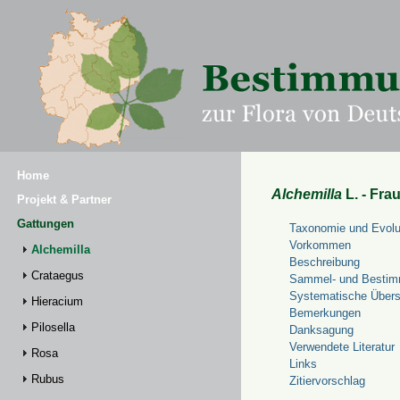
Home
Alchemilla
L. - Fra
Projekt & Partner
Gattungen
Taxonomie und Evolu
Vorkommen
Alchemilla
Beschreibung
Crataegus
Sammel- und Bestim
Systematische Übers
Hieracium
Bemerkungen
Pilosella
Danksagung
Verwendete Literatur
Rosa
Links
Rubus
Zitiervorschlag