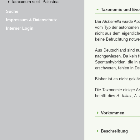
Taraxacum sect. Palustria
Taxonomie und Evo
Suche
Impressum & Datenschutz
Bei
Alchemilla
wurde Apom
vom Typ der autonomen A
Interner Login
nicht aus dem eigentlic
keine Befruchtung notwe
Aus Deutschland sind nur
nachgewiesen. Da kein f
Spontanhybriden, die in
erschweren, fehlen in De
Bisher ist es nicht gekl
Die Taxonomie einiger A
betrifft dies
A. fallax
,
A. 
Vorkommen
Beschreibung