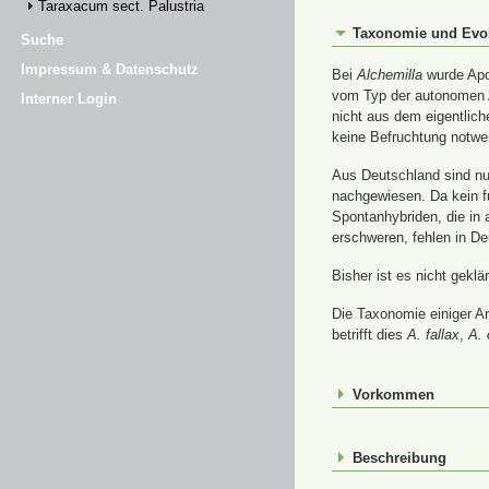
Taraxacum sect. Palustria
Taxonomie und Evo
Suche
Impressum & Datenschutz
Bei
Alchemilla
wurde Apom
vom Typ der autonomen A
Interner Login
nicht aus dem eigentlic
keine Befruchtung notwe
Aus Deutschland sind nur
nachgewiesen. Da kein f
Spontanhybriden, die in
erschweren, fehlen in De
Bisher ist es nicht gekl
Die Taxonomie einiger A
betrifft dies
A. fallax
,
A. 
Vorkommen
Beschreibung