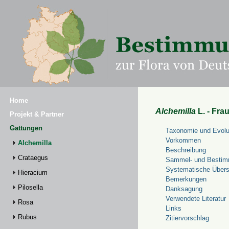
Home
Alchemilla
L. - Fra
Projekt & Partner
Gattungen
Taxonomie und Evolu
Vorkommen
Alchemilla
Beschreibung
Crataegus
Sammel- und Bestim
Systematische Übers
Hieracium
Bemerkungen
Pilosella
Danksagung
Verwendete Literatur
Rosa
Links
Rubus
Zitiervorschlag