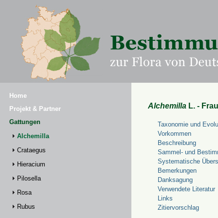
Home
Alchemilla
L. - Fra
Projekt & Partner
Gattungen
Taxonomie und Evolu
Vorkommen
Alchemilla
Beschreibung
Crataegus
Sammel- und Bestim
Systematische Übers
Hieracium
Bemerkungen
Pilosella
Danksagung
Verwendete Literatur
Rosa
Links
Rubus
Zitiervorschlag