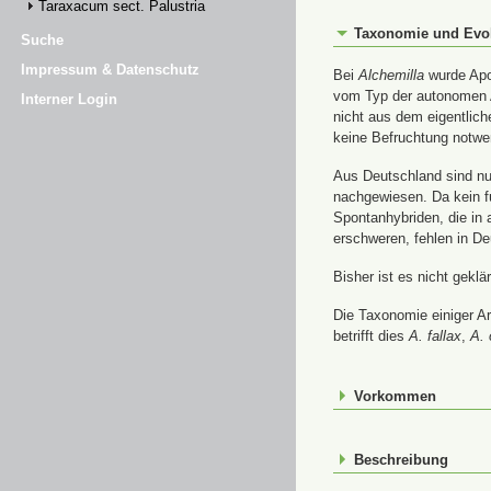
Taraxacum sect. Palustria
Taxonomie und Evo
Suche
Impressum & Datenschutz
Bei
Alchemilla
wurde Apom
vom Typ der autonomen A
Interner Login
nicht aus dem eigentlic
keine Befruchtung notwe
Aus Deutschland sind nur
nachgewiesen. Da kein f
Spontanhybriden, die in
erschweren, fehlen in De
Bisher ist es nicht gekl
Die Taxonomie einiger A
betrifft dies
A. fallax
,
A. 
Vorkommen
Beschreibung