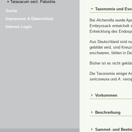
Taraxacum sect. Palustria
Taxonomie und Evo
Suche
Impressum & Datenschutz
Bei
Alchemilla
wurde Apom
Embryosack entwickelt s
Interner Login
Entwicklung des Endospe
Aus Deutschland sind nur
gebildet wird, sind Kre
erschweren, fehlen in De
Bisher ist es nicht gekl
Die Taxonomie einiger Ar
sericoneura
und
A. versi
Vorkommen
Beschreibung
Sammel- und Best