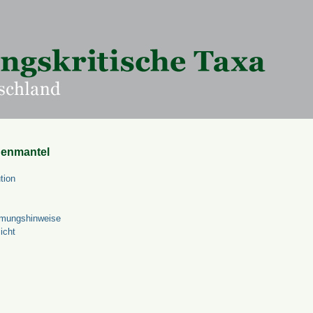
uenmantel
tion
mungshinweise
icht