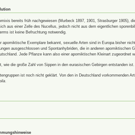
lution
ixis bereits früh nachgewiesen (Murbeck 1897, 1901, Strasburger 1905), die
ich aus einer Zelle des Nucellus, jedoch nicht aus dem eigentlichen sporenb
rms ist keine Befruchtung notwendig.
 apomiktische Exemplare bekannt, sexuelle Arten sind in Europa bisher nich
uzungen ausgeschlossen und Spontanhybriden, die in anderen apomiktischen 
utschland. Jede Pflanze kann also einer apomiktischen Kleinart zugeordnet 
ärt, wie die große Zahl von Sippen in den eurasischen Gebirgen entstanden ist.
tengruppen ist noch nicht geklärt. Von den in Deutschland vorkommenden Arte
pila
.
immungshinweise