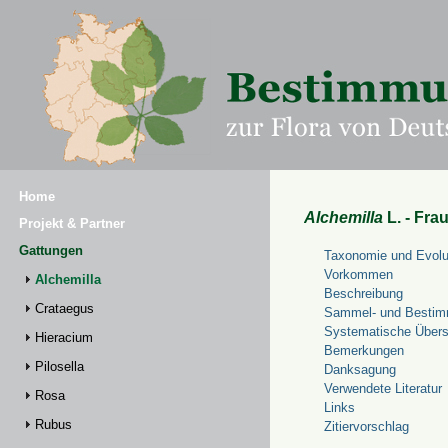
Home
Alchemilla
L. - Fra
Projekt & Partner
Gattungen
Taxonomie und Evolu
Vorkommen
Alchemilla
Beschreibung
Crataegus
Sammel- und Bestim
Systematische Übers
Hieracium
Bemerkungen
Pilosella
Danksagung
Verwendete Literatur
Rosa
Links
Rubus
Zitiervorschlag