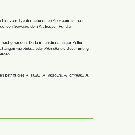
 hier vom Typ der autonomen Aposporie ist: der
ildenden Gewebe, dem Archespor. Für die
t nachgewiesen. Da kein funktionsfähiger Pollen
Gattungen wie
Rubus
oder
Pilosella
die Bestimmung
werden.
n betrifft dies
A. fallax
,
A. obscura
,
A. othmarii
,
A.