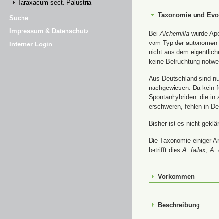
Taraxacum sect. Palustria
Taxonomie und Evo
Suche
Impressum & Datenschutz
Bei
Alchemilla
wurde Apom
vom Typ der autonomen A
Interner Login
nicht aus dem eigentlic
keine Befruchtung notwe
Aus Deutschland sind nur
nachgewiesen. Da kein f
Spontanhybriden, die in
erschweren, fehlen in De
Bisher ist es nicht gekl
Die Taxonomie einiger A
betrifft dies
A. fallax
,
A. 
Vorkommen
Beschreibung