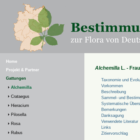
Home
Alchemilla
L. - Fra
Projekt & Partner
Gattungen
Taxonomie und Evolu
Vorkommen
Alchemilla
Beschreibung
Crataegus
Sammel- und Bestim
Systematische Übers
Hieracium
Bemerkungen
Pilosella
Danksagung
Verwendete Literatur
Rosa
Links
Rubus
Zitiervorschlag