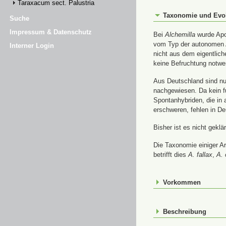
Taraxacum sect. Palustria
Taxonomie und Evo
Suche
Impressum & Datenschutz
Bei
Alchemilla
wurde Apom
vom Typ der autonomen A
Interner Login
nicht aus dem eigentlic
keine Befruchtung notwe
Aus Deutschland sind nur
nachgewiesen. Da kein f
Spontanhybriden, die in
erschweren, fehlen in De
Bisher ist es nicht gekl
Die Taxonomie einiger A
betrifft dies
A. fallax
,
A. 
Vorkommen
Beschreibung