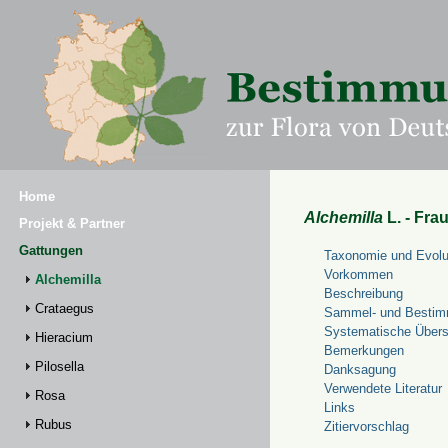
Home
Alchemilla
L. - Fra
Projekt & Partner
Gattungen
Taxonomie und Evolu
Vorkommen
Alchemilla
Beschreibung
Crataegus
Sammel- und Bestim
Systematische Übers
Hieracium
Bemerkungen
Pilosella
Danksagung
Verwendete Literatur
Rosa
Links
Rubus
Zitiervorschlag