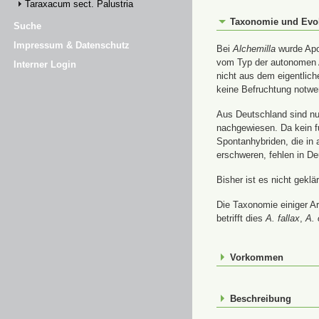
Taraxacum sect. Palustria
Taxonomie und Evo
Suche
Impressum & Datenschutz
Bei
Alchemilla
wurde Apom
vom Typ der autonomen A
Interner Login
nicht aus dem eigentlic
keine Befruchtung notwe
Aus Deutschland sind nur
nachgewiesen. Da kein f
Spontanhybriden, die in
erschweren, fehlen in De
Bisher ist es nicht gekl
Die Taxonomie einiger A
betrifft dies
A. fallax
,
A. 
Vorkommen
Beschreibung