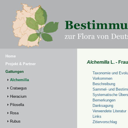
Home
Alchemilla
L. - Fra
Projekt & Partner
Gattungen
Taxonomie und Evolu
Vorkommen
Alchemilla
Beschreibung
Crataegus
Sammel- und Bestim
Systematische Übers
Hieracium
Bemerkungen
Pilosella
Danksagung
Verwendete Literatur
Rosa
Links
Rubus
Zitiervorschlag