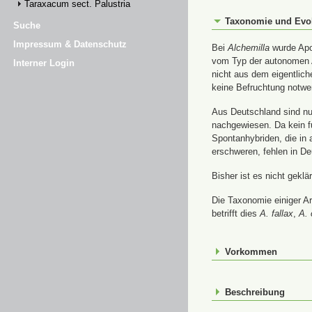
Taraxacum sect. Palustria
Taxonomie und Evo
Suche
Impressum & Datenschutz
Bei
Alchemilla
wurde Apom
vom Typ der autonomen A
Interner Login
nicht aus dem eigentlic
keine Befruchtung notwe
Aus Deutschland sind nur
nachgewiesen. Da kein f
Spontanhybriden, die in
erschweren, fehlen in De
Bisher ist es nicht gekl
Die Taxonomie einiger A
betrifft dies
A. fallax
,
A. 
Vorkommen
Beschreibung