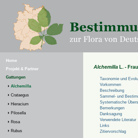
Home
Alchemilla
L. - Fra
Projekt & Partner
Gattungen
Taxonomie und Evolu
Vorkommen
Alchemilla
Beschreibung
Crataegus
Sammel- und Bestim
Systematische Übers
Hieracium
Bemerkungen
Pilosella
Danksagung
Verwendete Literatur
Rosa
Links
Rubus
Zitiervorschlag