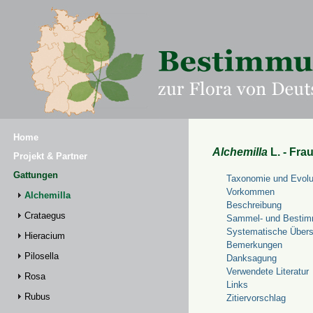
Home
Alchemilla
L. - Fra
Projekt & Partner
Gattungen
Taxonomie und Evolu
Vorkommen
Alchemilla
Beschreibung
Crataegus
Sammel- und Bestim
Systematische Übers
Hieracium
Bemerkungen
Pilosella
Danksagung
Verwendete Literatur
Rosa
Links
Rubus
Zitiervorschlag