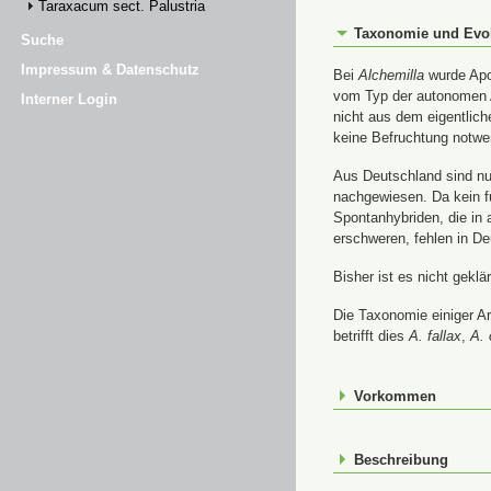
Taraxacum sect. Palustria
Taxonomie und Evo
Suche
Impressum & Datenschutz
Bei
Alchemilla
wurde Apom
vom Typ der autonomen A
Interner Login
nicht aus dem eigentlic
keine Befruchtung notwe
Aus Deutschland sind nur
nachgewiesen. Da kein f
Spontanhybriden, die in
erschweren, fehlen in De
Bisher ist es nicht gekl
Die Taxonomie einiger A
betrifft dies
A. fallax
,
A. 
Vorkommen
Beschreibung