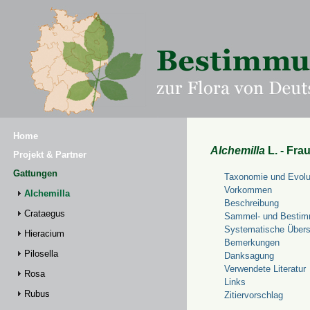
Home
Alchemilla
L. - Fra
Projekt & Partner
Gattungen
Taxonomie und Evolu
Vorkommen
Alchemilla
Beschreibung
Crataegus
Sammel- und Bestim
Systematische Übers
Hieracium
Bemerkungen
Pilosella
Danksagung
Verwendete Literatur
Rosa
Links
Rubus
Zitiervorschlag