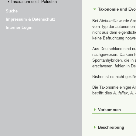
Taraxacum sect. Palustria
Taxonomie und Evo
Suche
Impressum & Datenschutz
Bei
Alchemilla
wurde Apom
vom Typ der autonomen A
Interner Login
nicht aus dem eigentlic
keine Befruchtung notwe
Aus Deutschland sind nur
nachgewiesen. Da kein f
Spontanhybriden, die in
erschweren, fehlen in De
Bisher ist es nicht gekl
Die Taxonomie einiger A
betrifft dies
A. fallax
,
A. 
Vorkommen
Beschreibung