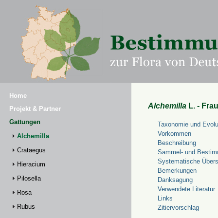
Home
Alchemilla
L. - Fra
Projekt & Partner
Gattungen
Taxonomie und Evolu
Vorkommen
Alchemilla
Beschreibung
Crataegus
Sammel- und Bestim
Systematische Übers
Hieracium
Bemerkungen
Pilosella
Danksagung
Verwendete Literatur
Rosa
Links
Rubus
Zitiervorschlag